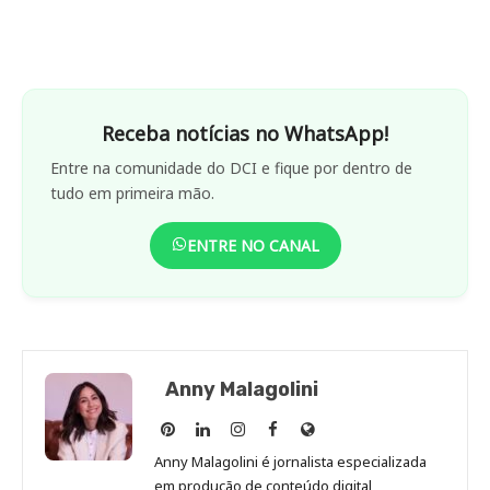
Receba notícias no WhatsApp!
Entre na comunidade do DCI e fique por dentro de
tudo em primeira mão.
ENTRE NO CANAL
Anny Malagolini
Anny
Anny
Anny
Anny
Site
Malagolini
Malagolini
Malagolini
Malagolini
de
Anny Malagolini é jornalista especializada
no
no
no
no
Anny
em produção de conteúdo digital,