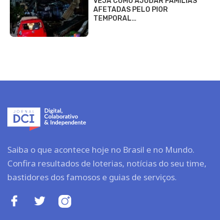
VEJA COMO AJUDAR FAMÍLIAS
AFETADAS PELO PIOR
TEMPORAL…
Saiba o que acontece hoje no Brasil e no Mundo.
Confira resultados de loterias, notícias do seu time,
bastidores dos famosos e guias de serviços.