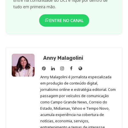
Entre na comunidade do DCI e fique por dentro de
tudo em primeira mão.
ENTRE NO CANAL
Anny Malagolini
Anny
Anny
Anny
Anny
Site
Malagolini
Malagolini
Malagolini
Malagolini
de
Anny Malagolini é jornalista especializada
no
no
no
no
Anny
em produção de conteúdo digital,
Pinterest
LinkedIn
Instagram
Facebook
Malagolini
jornalismo online e estratégia editorial. Com
passagem por veículos de comunicação
como Campo Grande News, Correio do
Estado, Midiamax, Yahoo e Tempo Novo,
acumula experiência na cobertura de
notícias, economia, serviços,
entretenimento e temas de interesse