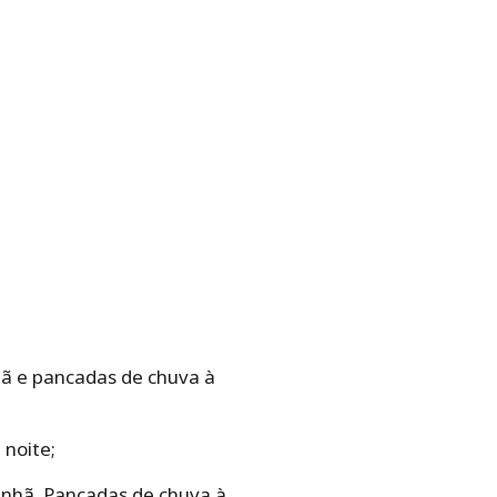
ã e pancadas de chuva à
 noite;
nhã. Pancadas de chuva à