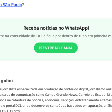
m São Paulo
?
Receba notícias no WhatsApp!
tre na comunidade do DCI e fique por dentro de tudo em primeira m
ENTRE NO CANAL
golini
é jornalista especializada em produção de conteúdo digital, jornalismo onli
eículos de comunicação como Campo Grande News, Correio do Estado, Mi
cia na cobertura de notícias, economia, serviços, entretenimento e temas 
era o portal DCI, onde desenvolve conteúdos baseados em apuração, análi
al. DRT 1272/MS