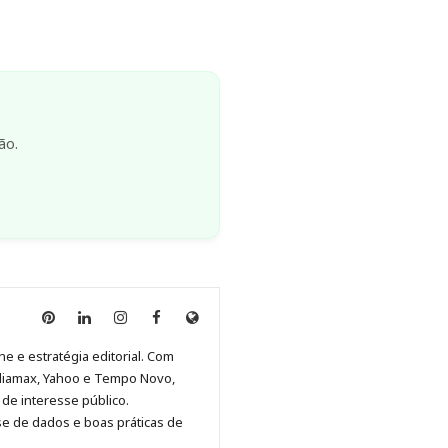
ão.
Anny
Anny
Anny
Anny
Site
Malagolini
Malagolini
Malagolini
Malagolini
de
ne e estratégia editorial. Com
no
no
no
no
Anny
diamax, Yahoo e Tempo Novo,
Pinterest
LinkedIn
Instagram
Facebook
Malagolini
de interesse público.
se de dados e boas práticas de