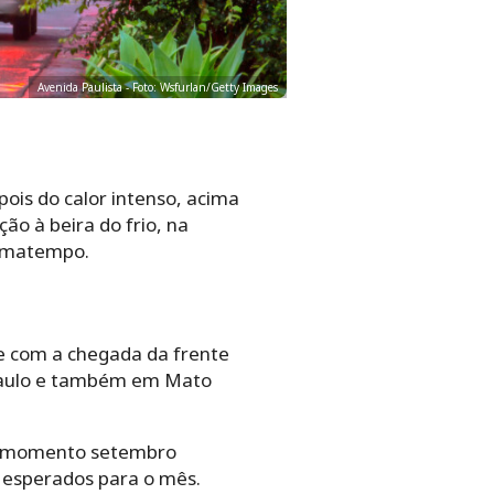
Avenida Paulista - Foto: Wsfurlan/Getty Images
pois do calor intenso, acima
ção à beira do frio, na
limatempo.
de com a chegada da frente
o Paulo e também em Mato
 o momento setembro
esperados para o mês.