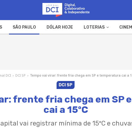
S
SÃO PAULO
DÓLAR HOJE
LOTERIAS
CINEM
A FAZENDA
WEB STORIES
nal DCI
›
DCI SP
›
Tempo vai virar: frente fria chega em SP e temperatura cai a 1
DCI SP
ar: frente fria chega em SP
cai a 15ºC
apital vai registrar mínima de 15ºC e chuva