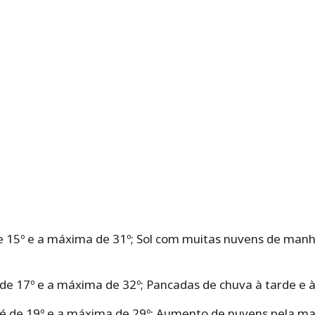
e 15º e a máxima de 31º;
Sol com muitas nuvens de manh
de 17º e a máxima de 32º; Pancadas de chuva à tarde e à
é de 19º e a máxima de 29º; Aumento de nuvens pela ma