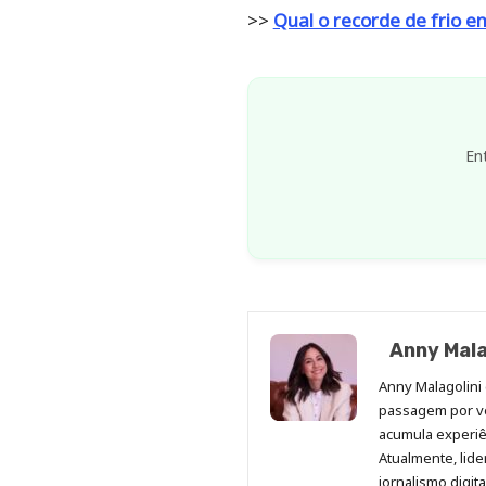
>>
Qual o recorde de frio e
En
Anny Mala
Anny Malagolini 
passagem por v
acumula experiên
Atualmente, lid
jornalismo digit