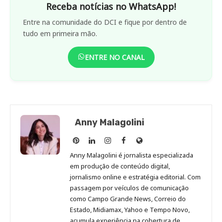
Receba notícias no WhatsApp!
Entre na comunidade do DCI e fique por dentro de
tudo em primeira mão.
ENTRE NO CANAL
Anny Malagolini
Anny
Anny
Anny
Anny
Site
Malagolini
Malagolini
Malagolini
Malagolini
de
Anny Malagolini é jornalista especializada
no
no
no
no
Anny
em produção de conteúdo digital,
Pinterest
LinkedIn
Instagram
Facebook
Malagolini
jornalismo online e estratégia editorial. Com
passagem por veículos de comunicação
como Campo Grande News, Correio do
Estado, Midiamax, Yahoo e Tempo Novo,
acumula experiência na cobertura de