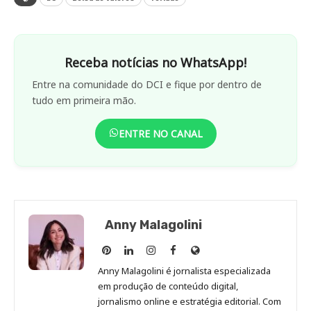
Receba notícias no WhatsApp!
Entre na comunidade do DCI e fique por dentro de
tudo em primeira mão.
ENTRE NO CANAL
Anny Malagolini
Anny
Anny
Anny
Anny
Site
Malagolini
Malagolini
Malagolini
Malagolini
de
Anny Malagolini é jornalista especializada
no
no
no
no
Anny
em produção de conteúdo digital,
Pinterest
LinkedIn
Instagram
Facebook
Malagolini
jornalismo online e estratégia editorial. Com