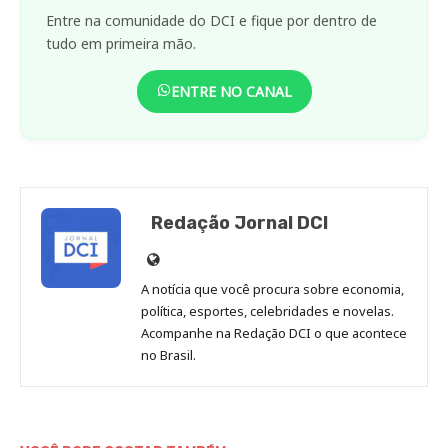
Entre na comunidade do DCI e fique por dentro de
tudo em primeira mão.
ENTRE NO CANAL
Redação Jornal DCI
Site
de
A notícia que você procura sobre economia,
Redação
política, esportes, celebridades e novelas.
Jornal
Acompanhe na Redação DCI o que acontece
no Brasil.
DCI