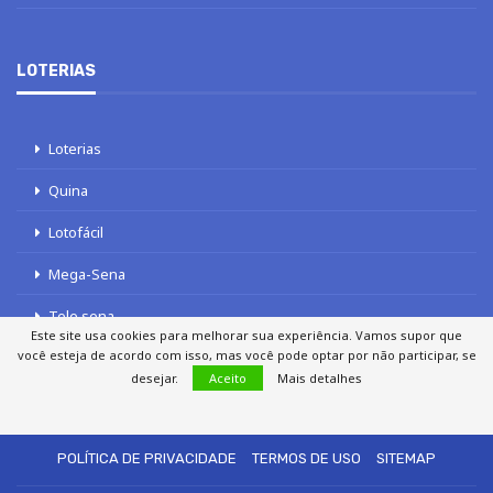
LOTERIAS
Loterias
Quina
Lotofácil
Mega-Sena
Tele sena
Este site usa cookies para melhorar sua experiência. Vamos supor que
você esteja de acordo com isso, mas você pode optar por não participar, se
desejar.
Aceito
Mais detalhes
SOBRE NÓS
AUTORES
FALE COM O JORNAL DCI
POLÍTICA DE PRIVACIDADE
TERMOS DE USO
SITEMAP