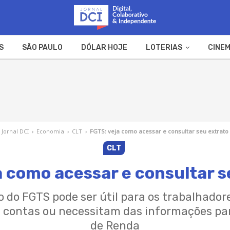
S
SÃO PAULO
DÓLAR HOJE
LOTERIAS
CINEM
A FAZENDA
WEB STORIES
Jornal DCI
›
Economia
›
CLT
›
FGTS: veja como acessar e consultar seu extrato
CLT
a como acessar e consultar s
o do FGTS pode ser útil para os trabalhado
contas ou necessitam das informações para
de Renda