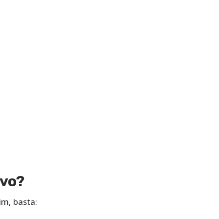
ivo?
im, basta: