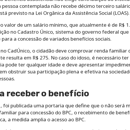
 a pessoa contemplada não recebe décimo terceiro salári
tá previsto na Lei Orgânica da Assistência Social (LOAS).
 o valor de um salário mínimo, que atualmente é de R$ 1
rição no Cadastro Único, sistema do governo federal que
 para a concessão de variados benefícios sociais.
no CadÚnico, o cidadão deve comprovar renda familiar d
e resulta em R$ 275. No caso do idoso, é necessário ter
cia pode ter qualquer idade e deve apresentar impedime
em obstruir sua participação plena e efetiva na socieda
essoas.
a receber o benefício
 foi publicada uma portaria que define que o não será 
 familiar para concessão do BPC, o recebimento de benefí
ica, a medida amplia o acesso ao BPC.