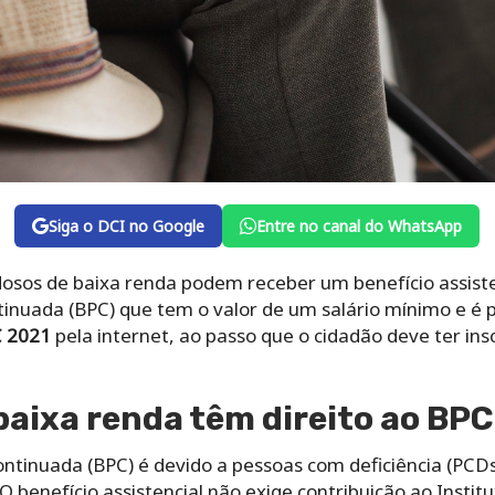
Siga o DCI no Google
Entre no canal do WhatsApp
dosos de baixa renda podem receber um benefício assiste
tinuada (BPC) que tem o valor de um salário mínimo e é
C 2021
pela internet, ao passo que o cidadão deve ter ins
baixa renda têm direito ao BP
ntinuada (BPC) é devido a pessoas com deficiência (PCDs
benefício assistencial não exige contribuição ao Instit