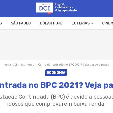
S
SÃO PAULO
DÓLAR HOJE
LOTERIAS
CINEM
A FAZENDA
WEB STORIES
Jornal DCI
›
Economia
›
Como dar entrada no BPC 2021? Veja passo a passo
ECONOMIA
ntrada no BPC 2021? Veja pa
estação Continuada (BPC) é devido a pessoas
idosos que comprovarem baixa renda.