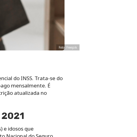
Foto: Freepik
ncial do INSS. Trata-se do
 pago mensalmente. É
crição atualizada no
C 2021
) e idosos que
uto Nacional do Seguro