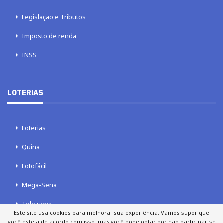
Legislação e Tributos
Imposto de renda
INSS
LOTERIAS
Loterias
Quina
Lotofácil
Mega-Sena
Tele sena
Este site usa cookies para melhorar sua experiência. Vamos supor que
você esteja de acordo com isso, mas você pode optar por não participar, se