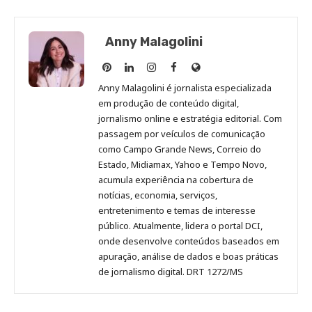
Anny Malagolini
Anny
Anny
Anny
Anny
Site
Malagolini
Malagolini
Malagolini
Malagolini
de
Anny Malagolini é jornalista especializada
no
no
no
no
Anny
em produção de conteúdo digital,
Pinterest
LinkedIn
Instagram
Facebook
Malagolini
jornalismo online e estratégia editorial. Com
passagem por veículos de comunicação
como Campo Grande News, Correio do
Estado, Midiamax, Yahoo e Tempo Novo,
acumula experiência na cobertura de
notícias, economia, serviços,
entretenimento e temas de interesse
público. Atualmente, lidera o portal DCI,
onde desenvolve conteúdos baseados em
apuração, análise de dados e boas práticas
de jornalismo digital. DRT 1272/MS