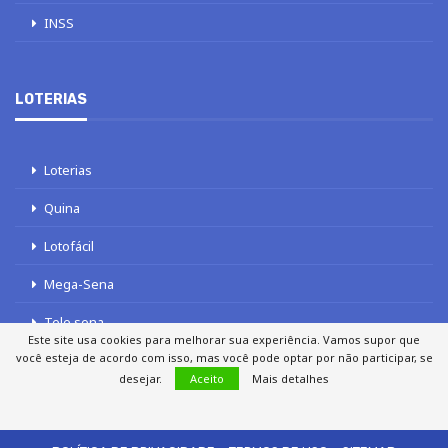
INSS
LOTERIAS
Loterias
Quina
Lotofácil
Mega-Sena
Tele sena
Este site usa cookies para melhorar sua experiência. Vamos supor que
você esteja de acordo com isso, mas você pode optar por não participar, se
desejar.
Aceito
Mais detalhes
SOBRE NÓS
AUTORES
FALE COM O JORNAL DCI