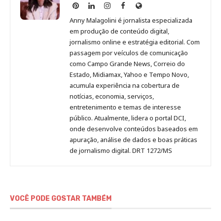
Anny
Anny
Anny
Anny
Site
Malagolini
Malagolini
Malagolini
Malagolini
de
Anny Malagolini é jornalista especializada
no
no
no
no
Anny
em produção de conteúdo digital,
Pinterest
LinkedIn
Instagram
Facebook
Malagolini
jornalismo online e estratégia editorial. Com
passagem por veículos de comunicação
como Campo Grande News, Correio do
Estado, Midiamax, Yahoo e Tempo Novo,
acumula experiência na cobertura de
notícias, economia, serviços,
entretenimento e temas de interesse
público. Atualmente, lidera o portal DCI,
onde desenvolve conteúdos baseados em
apuração, análise de dados e boas práticas
de jornalismo digital. DRT 1272/MS
VOCÊ PODE GOSTAR TAMBÉM