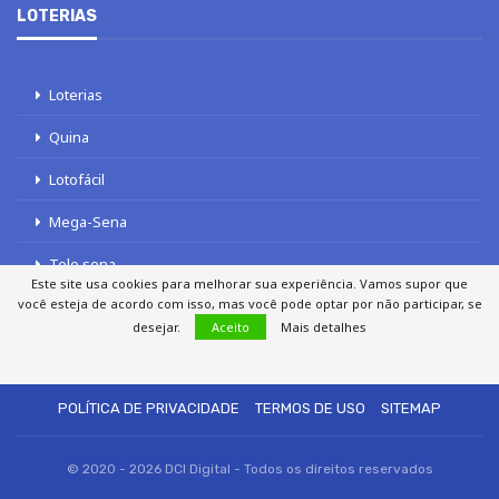
LOTERIAS
Loterias
Quina
Lotofácil
Mega-Sena
Tele sena
Este site usa cookies para melhorar sua experiência. Vamos supor que
você esteja de acordo com isso, mas você pode optar por não participar, se
desejar.
Aceito
Mais detalhes
SOBRE NÓS
AUTORES
FALE COM O JORNAL DCI
POLÍTICA DE PRIVACIDADE
TERMOS DE USO
SITEMAP
© 2020 - 2026 DCI Digital - Todos os direitos reservados