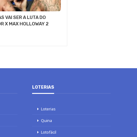
S VAI SER A LUTA DO
R X MAX HOLLOWAY 2
LOTERIAS
Loterias
Quina
Lotofácil