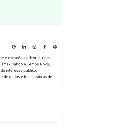
Anny
Anny
Anny
Anny
Site
Malagolini
Malagolini
Malagolini
Malagolini
de
ne e estratégia editorial. Com
no
no
no
no
Anny
diamax, Yahoo e Tempo Novo,
Pinterest
LinkedIn
Instagram
Facebook
Malagolini
de interesse público.
se de dados e boas práticas de