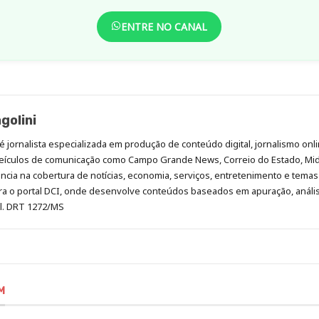
ENTRE NO CANAL
golini
é jornalista especializada em produção de conteúdo digital, jornalismo onli
eículos de comunicação como Campo Grande News, Correio do Estado, Mi
cia na cobertura de notícias, economia, serviços, entretenimento e temas 
era o portal DCI, onde desenvolve conteúdos baseados em apuração, análi
al. DRT 1272/MS
M