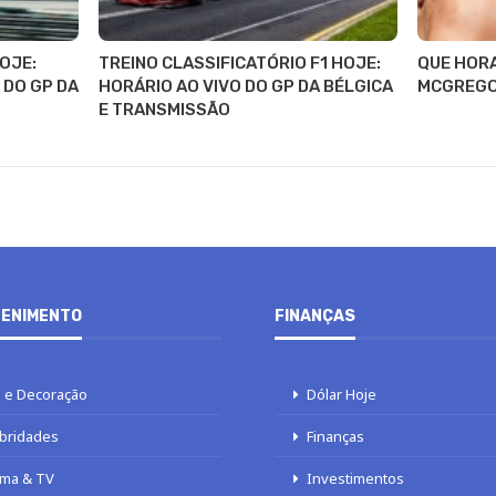
OJE:
TREINO CLASSIFICATÓRIO F1 HOJE:
QUE HORA
DO GP DA
HORÁRIO AO VIVO DO GP DA BÉLGICA
MCGREGO
E TRANSMISSÃO
ENIMENTO
FINANÇAS
 e Decoração
Dólar Hoje
bridades
Finanças
ma & TV
Investimentos