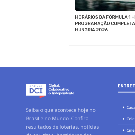
HORÁRIOS DA FÓRMULA 1 H
PROGRAMAÇÃO COMPLETA 
HUNGRIA 2026
ENTRET
Casa
Saiba o que acontece hoje no
Brasil e no Mundo. Confira
Cele
resultados de loterias, notícias
Cine