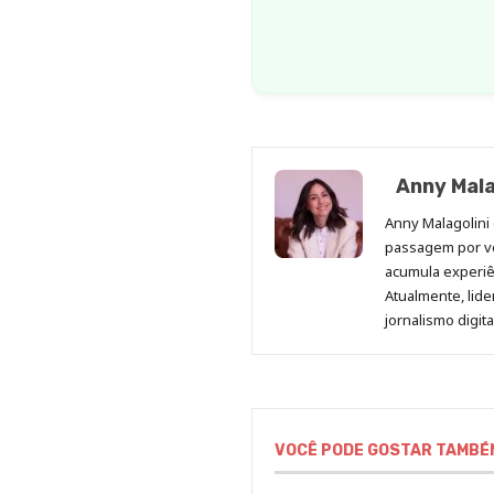
Anny Mala
Anny Malagolini 
passagem por v
acumula experiên
Atualmente, lid
jornalismo digit
VOCÊ PODE GOSTAR TAMBÉ