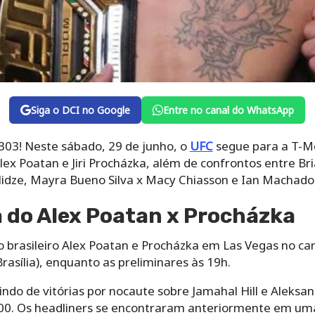
Siga o DCI no Google
Entre no canal do WhatsApp
303! Neste sábado, 29 de junho, o
UFC
segue para a T-Mo
lex Poatan e Jiri Procházka, além de confrontos entre Br
dze, Mayra Bueno Silva x Macy Chiasson e Ian Machado 
a do Alex Poatan x Procházka
o brasileiro Alex Poatan e Procházka em Las Vegas no ca
rasília), enquanto as preliminares às 19h.
ndo de vitórias por nocaute sobre Jamahal Hill e Aleksan
0. Os headliners se encontraram anteriormente em uma 