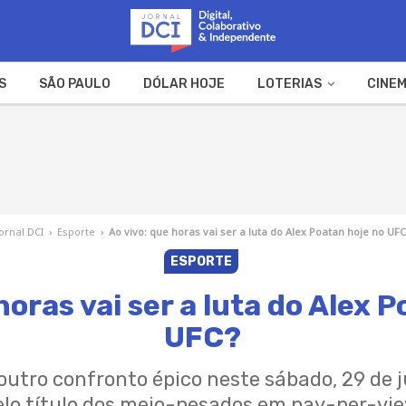
S
SÃO PAULO
DÓLAR HOJE
LOTERIAS
CINEM
A FAZENDA
WEB STORIES
Jornal DCI
›
Esporte
›
Ao vivo: que horas vai ser a luta do Alex Poatan hoje no UFC
ESPORTE
horas vai ser a luta do Alex 
UFC?
outro confronto épico neste sábado, 29 de 
elo título dos meio-pesados ​​em pay-per-vie