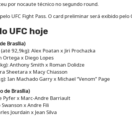
eu por nocaute técnico no segundo round.
 pelo UFC Fight Pass. O card preliminar será exibido pelo
o UFC hoje
de Brasília)
até 92,9kg): Alex Poatan x Jiri Prochazka
an Ortega x Diego Lopes
kg): Anthony Smith x Roman Dolidze
yra Sheetara x Macy Chiasson
g): Ian Machado Garry x Michael “Venom” Page
o de Brasília)
e Pyfer x Marc-Andre Barriault
 Swanson x Andre Fili
les Jourdain x Jean Silva