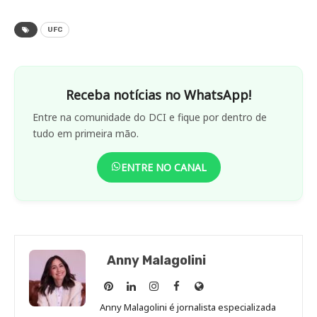
UFC
Receba notícias no WhatsApp!
Entre na comunidade do DCI e fique por dentro de
tudo em primeira mão.
ENTRE NO CANAL
Anny Malagolini
Anny
Anny
Anny
Anny
Site
Malagolini
Malagolini
Malagolini
Malagolini
de
Anny Malagolini é jornalista especializada