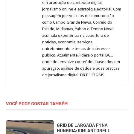
no
no
no
no
Anny
em produção de conteúdo digital,
Pinterest
LinkedIn
Instagram
Facebook
Malagolini
jornalismo online e estratégia editorial. Com
passagem por veículos de comunicação
como Campo Grande News, Correio do
Estado, Midiamax, Yahoo e Tempo Novo,
acumula experiência na cobertura de
notícias, economia, serviços,
entretenimento e temas de interesse
público. Atualmente, lidera o portal DCI,
onde desenvolve conteúdos baseados em
apuração, análise de dados e boas práticas
de jornalismo digital. DRT 1272/MS
VOCÊ PODE GOSTAR TAMBÉM
GRID DE LARGADA F1 NA
HUNGRIA: KIMI ANTONELLI