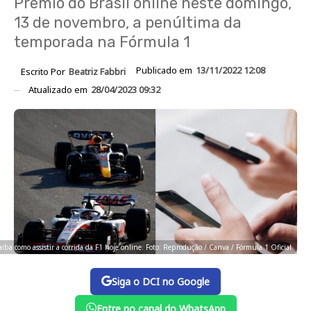
Prêmio do Brasil online neste domingo,
13 de novembro, a penúltima da
temporada na Fórmula 1
Publicado em
13/11/2022 12:08
Escrito Por
Beatriz Fabbri
Atualizado em
28/04/2023 09:32
aiba como assistir a corrida da F1 hoje online. Foto: Reprodução / Canva / Fórmula 1 Oficial
Siga o DCI no Google
Entre no canal do WhatsApp