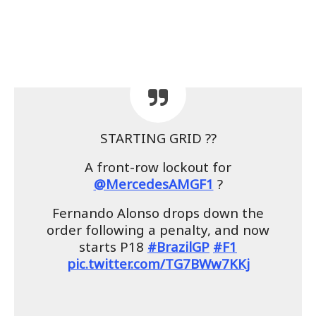
STARTING GRID ??
A front-row lockout for
@MercedesAMGF1
?
Fernando Alonso drops down the
order following a penalty, and now
starts P18
#BrazilGP
#F1
pic.twitter.com/TG7BWw7KKj