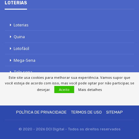
LOTERIAS
Loterias
Quina
Lotofácil
Mega-Sena
Tele sena
Este site usa cookies para melhorar sua experiência. Vamos supor que
você esteja de acordo com isso, mas você pode optar por não participar, se
desejar.
Aceito
Mais detalhes
SOBRE NÓS
AUTORES
FALE COM O JORNAL DCI
POLÍTICA DE PRIVACIDADE
TERMOS DE USO
SITEMAP
© 2020 - 2026 DCI Digital - Todos os direitos reservados