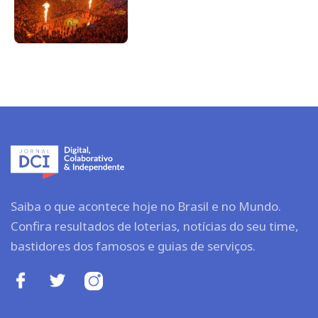
Saiba o que acontece hoje no Brasil e no Mundo.
Confira resultados de loterias, notícias do seu time,
bastidores dos famosos e guias de serviços.