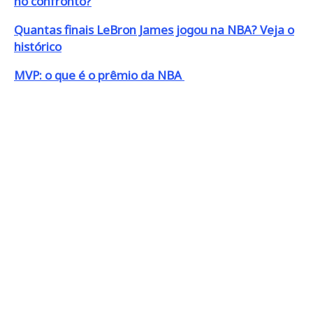
no confronto?
Quantas finais LeBron James jogou na NBA? Veja o
histórico
MVP: o que é o prêmio da NBA