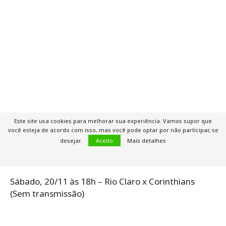
Sexta-feira, 19/11 às 20h30 – Cerrado Basquete x
Este site usa cookies para melhorar sua experiência. Vamos supor que
Pato Basquete (Sem transmissão)
você esteja de acordo com isso, mas você pode optar por não participar, se
desejar.
Aceito
Mais detalhes
Sábado, 20/11 às 16h10 – Flamengo x Minas Tênis
Clube (Sem transmissão)
Sábado, 20/11 às 18h – Rio Claro x Corinthians
(Sem transmissão)