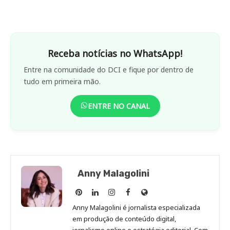
Receba notícias no WhatsApp!
Entre na comunidade do DCI e fique por dentro de
tudo em primeira mão.
ENTRE NO CANAL
Anny Malagolini
Anny
Anny
Anny
Anny
Site
Malagolini
Malagolini
Malagolini
Malagolini
de
Anny Malagolini é jornalista especializada
no
no
no
no
Anny
em produção de conteúdo digital,
Pinterest
LinkedIn
Instagram
Facebook
Malagolini
jornalismo online e estratégia editorial. Com