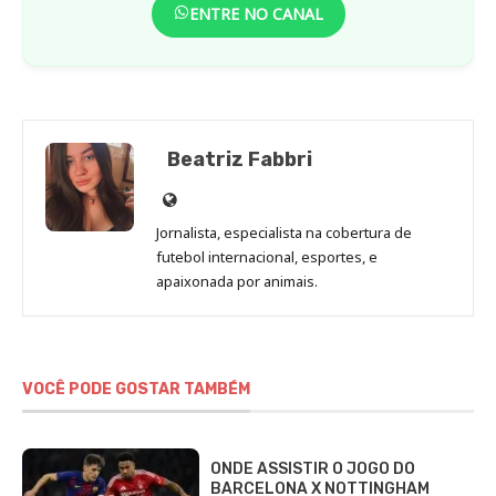
ENTRE NO CANAL
Beatriz Fabbri
Site
de
Jornalista, especialista na cobertura de
Beatriz
futebol internacional, esportes, e
Fabbri
apaixonada por animais.
VOCÊ PODE GOSTAR TAMBÉM
ONDE ASSISTIR O JOGO DO
BARCELONA X NOTTINGHAM