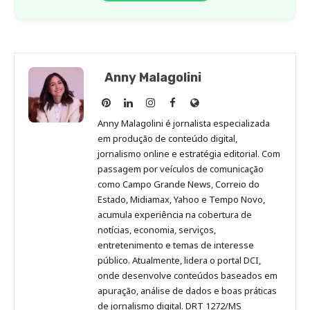
Anny Malagolini
Anny
Anny
Anny
Anny
Site
Malagolini
Malagolini
Malagolini
Malagolini
de
Anny Malagolini é jornalista especializada
no
no
no
no
Anny
em produção de conteúdo digital,
Pinterest
LinkedIn
Instagram
Facebook
Malagolini
jornalismo online e estratégia editorial. Com
passagem por veículos de comunicação
como Campo Grande News, Correio do
Estado, Midiamax, Yahoo e Tempo Novo,
acumula experiência na cobertura de
notícias, economia, serviços,
entretenimento e temas de interesse
público. Atualmente, lidera o portal DCI,
onde desenvolve conteúdos baseados em
apuração, análise de dados e boas práticas
de jornalismo digital. DRT 1272/MS