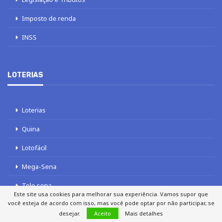
Imposto de renda
INSS
LOTERIAS
Loterias
Quina
Lotofácil
Mega-Sena
Tele sena
Este site usa cookies para melhorar sua experiência. Vamos supor que
você esteja de acordo com isso, mas você pode optar por não participar, se
desejar.
Aceito
Mais detalhes