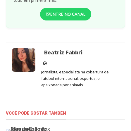
tudo em primeira mão.
ENTRE NO CANAL
Beatriz Fabbri
Site
de
Jornalista, especialista na cobertura de
Beatriz
futebol internacional, esportes, e
Fabbri
apaixonada por animais.
VOCÊ PODE GOSTAR TAMBÉM