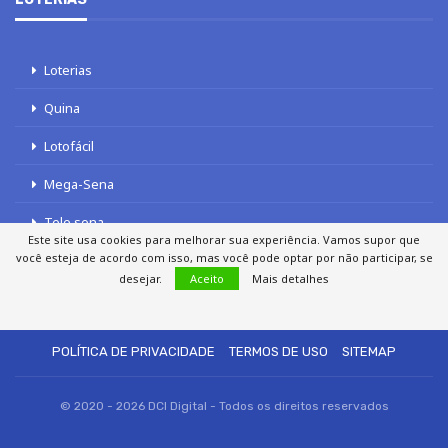
Loterias
Quina
Lotofácil
Mega-Sena
Tele sena
Este site usa cookies para melhorar sua experiência. Vamos supor que
você esteja de acordo com isso, mas você pode optar por não participar, se
desejar.
Aceito
Mais detalhes
SOBRE NÓS
AUTORES
FALE COM O JORNAL DCI
POLÍTICA DE PRIVACIDADE
TERMOS DE USO
SITEMAP
© 2020 - 2026 DCI Digital - Todos os direitos reservados