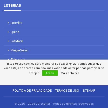
LOTERIAS
Loterias
Quina
Lotofácil
Mega-Sena
Tele sena
Este site usa cookies para melhorar sua experiência. Vamos supor que
você esteja de acordo com isso, mas você pode optar por não participar, se
desejar.
Aceito
Mais detalhes
SOBRE NÓS
AUTORES
FALE COM O JORNAL DCI
POLÍTICA DE PRIVACIDADE
TERMOS DE USO
SITEMAP
© 2020 - 2026 DCI Digital - Todos os direitos reservados