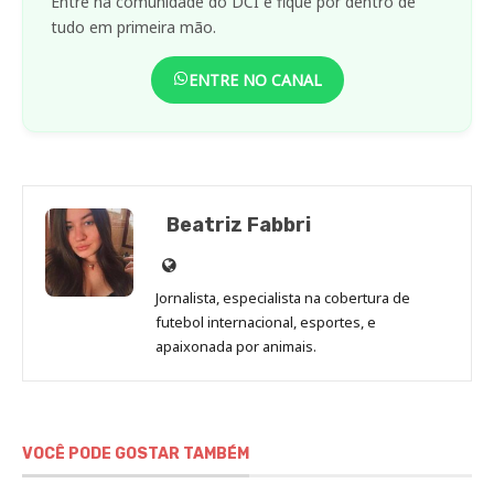
Entre na comunidade do DCI e fique por dentro de
tudo em primeira mão.
ENTRE NO CANAL
Beatriz Fabbri
Site
de
Jornalista, especialista na cobertura de
Beatriz
futebol internacional, esportes, e
Fabbri
apaixonada por animais.
VOCÊ PODE GOSTAR TAMBÉM