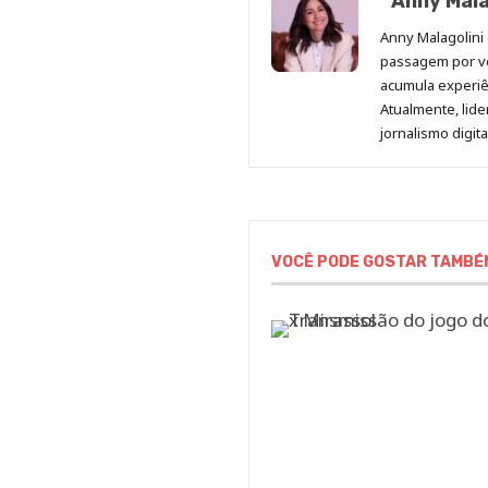
Anny Mala
Anny Malagolini 
passagem por v
acumula experiên
Atualmente, lid
jornalismo digit
VOCÊ PODE GOSTAR TAMBÉ