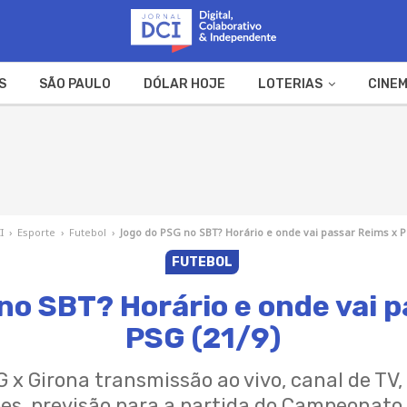
S
SÃO PAULO
DÓLAR HOJE
LOTERIAS
CINEM
A FAZENDA
WEB STORIES
I
›
Esporte
›
Futebol
›
Jogo do PSG no SBT? Horário e onde vai passar Reims x P
FUTEBOL
no SBT? Horário e onde vai p
PSG (21/9)
 x Girona transmissão ao vivo, canal de TV, 
es, previsão para a partida do Campeonato