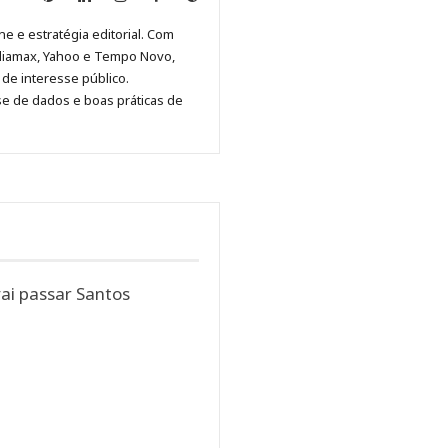
Malagolini
Malagolini
Malagolini
Malagolini
de
ne e estratégia editorial. Com
no
no
no
no
Anny
diamax, Yahoo e Tempo Novo,
Pinterest
LinkedIn
Instagram
Facebook
Malagolini
de interesse público.
se de dados e boas práticas de