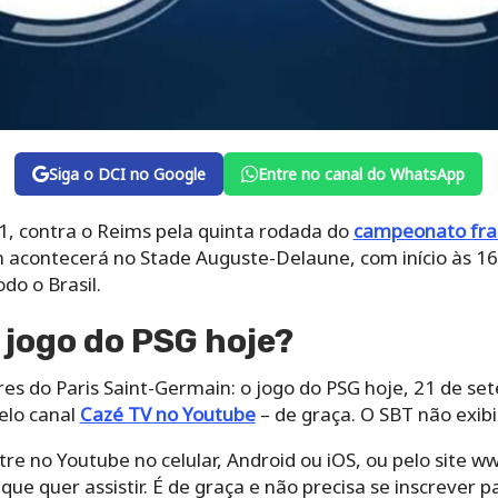
Siga o DCI no Google
Entre no canal do WhatsApp
1, contra o Reims pela quinta rodada do
campeonato fra
 acontecerá no Stade Auguste-Delaune, com início às 16 h
do o Brasil.
 jogo do PSG hoje?
res do Paris Saint-Germain: o jogo do PSG hoje, 21 de se
elo canal
Cazé TV no Youtube
– de graça. O SBT não exibi
re no Youtube no celular, Android ou iOS, ou pelo site 
que quer assistir. É de graça e não precisa se inscrever p