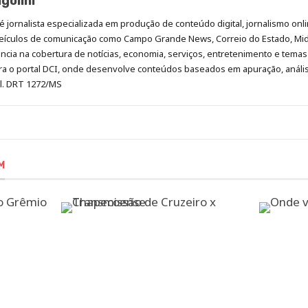
golini
é jornalista especializada em produção de conteúdo digital, jornalismo onli
eículos de comunicação como Campo Grande News, Correio do Estado, Mi
cia na cobertura de notícias, economia, serviços, entretenimento e temas 
era o portal DCI, onde desenvolve conteúdos baseados em apuração, análi
al. DRT 1272/MS
M