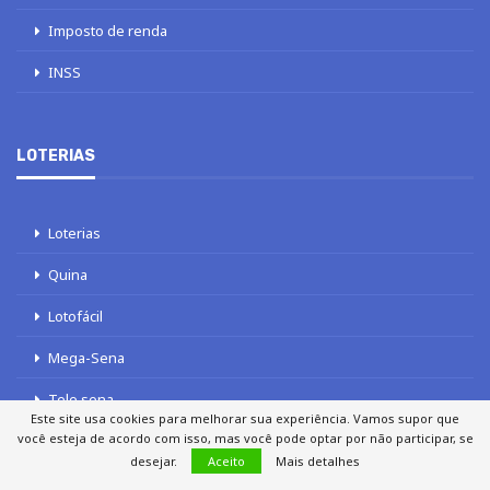
Imposto de renda
INSS
LOTERIAS
Loterias
Quina
Lotofácil
Mega-Sena
Tele sena
Este site usa cookies para melhorar sua experiência. Vamos supor que
você esteja de acordo com isso, mas você pode optar por não participar, se
desejar.
Aceito
Mais detalhes