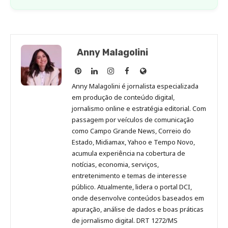
Anny Malagolini
Anny
Anny
Anny
Anny
Site
Malagolini
Malagolini
Malagolini
Malagolini
de
Anny Malagolini é jornalista especializada
no
no
no
no
Anny
em produção de conteúdo digital,
Pinterest
LinkedIn
Instagram
Facebook
Malagolini
jornalismo online e estratégia editorial. Com
passagem por veículos de comunicação
como Campo Grande News, Correio do
Estado, Midiamax, Yahoo e Tempo Novo,
acumula experiência na cobertura de
notícias, economia, serviços,
entretenimento e temas de interesse
público. Atualmente, lidera o portal DCI,
onde desenvolve conteúdos baseados em
apuração, análise de dados e boas práticas
de jornalismo digital. DRT 1272/MS