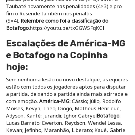
Taubaté novamente nas penalidades (4×3) e pro
fim o Resende também nos pênaltis
(5×4).
Relembre como foi a classificação do
Botafogo.
https://youtu.be/txGGW5FqKCI
Escalações de América-MG
e Botafogo na Copinha
hoje:
Sem nenhuma lesão ou novo desfalque, as equipes
estão com todos os jogadores aptos para disputar
a partida, deixando a partida ainda mais acirrada e
com emoção.
América-MG:
Cássio; Júlio, Rodolfo
Moisés, Kevyn, Theo; Diogo, Matheus Henrique,
Adyson, Kanté; Jurandir, Ighor Gabryel
Botafogo:
Lucas Barreto; Ewerton, Reydson, Wendel Lessa,
Kewan; Jefinho, Maranhão, Liberato; Kauê, Gabriel