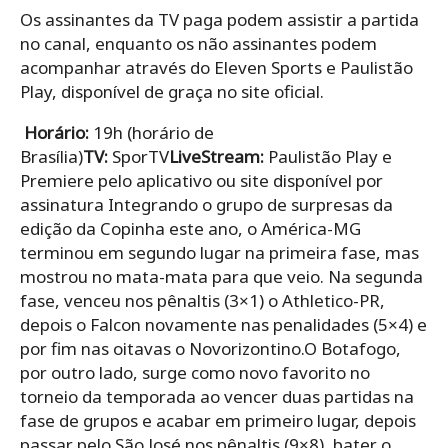
Os assinantes da TV paga podem assistir a partida
no canal, enquanto os não assinantes podem
acompanhar através do Eleven Sports e Paulistão
Play, disponível de graça no site oficial.
Horário:
19h
(horário de
Brasília)
TV:
SporTV
LiveStream:
Paulistão Play e
Premiere pelo aplicativo ou site disponível por
assinatura Integrando o grupo de surpresas da
edição da Copinha este ano, o América-MG
terminou em segundo lugar na primeira fase, mas
mostrou no mata-mata para que veio. Na segunda
fase, venceu nos pênaltis (3×1) o Athletico-PR,
depois o Falcon novamente nas penalidades (5×4) e
por fim nas oitavas o Novorizontino.O Botafogo,
por outro lado, surge como novo favorito no
torneio da temporada ao vencer duas partidas na
fase de grupos e acabar em primeiro lugar, depois
passar pelo São José nos pênaltis (9×8), bater o