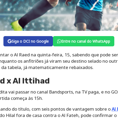
Siga o DCI no Google
Entre no canal do WhatsApp
rentar o Al Raed na quinta-feira, 15, sabendo que pode 
nquanto os anfitriões já viram seu destino selado no outr
na da tabela, já matematicamente rebaixados.
d x Al Ittihad
ta vai passar no canal Bandsports, na TV paga, e no G
artida começa às 15h.
mando do título, com seis pontos de vantagem sobre o
Al 
 Hilal fora de casa contra o Al Fateh, pode confirmar 