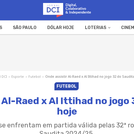
S
SÃO PAULO
DÓLAR HOJE
LOTERIAS
CINEM
A FAZENDA
WEB STORIES
l DCI
›
Esporte
›
Futebol
›
Onde assistir Al-Raed x Al Ittihad no jogo 32 do Saudit
FUTEBOL
 Al-Raed x Al Ittihad no jogo
hoje
 se enfrentam em partida válida pelas 32ª
Saudita 2024/25.