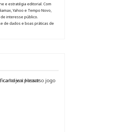
ne e estratégia editorial. Com
no
no
no
no
Anny
diamax, Yahoo e Tempo Novo,
Pinterest
LinkedIn
Instagram
Facebook
Malagolini
de interesse público.
se de dados e boas práticas de