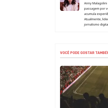
Anny Malagolini 
passagem por v
acumula experiên
Atualmente, lid
jornalismo digit
VOCÊ PODE GOSTAR TAMBÉ