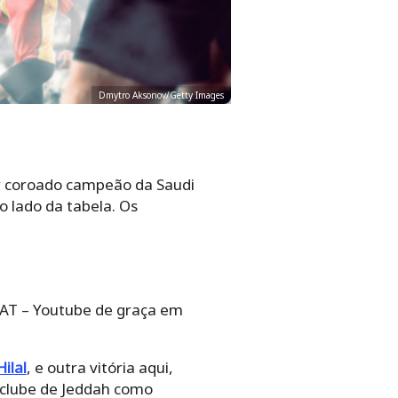
Dmytro Aksonov/Getty Images
ser coroado campeão da Saudi
o lado da tabela. Os
OAT – Youtube de graça em
Hilal
, e outra vitória aqui,
o clube de Jeddah como