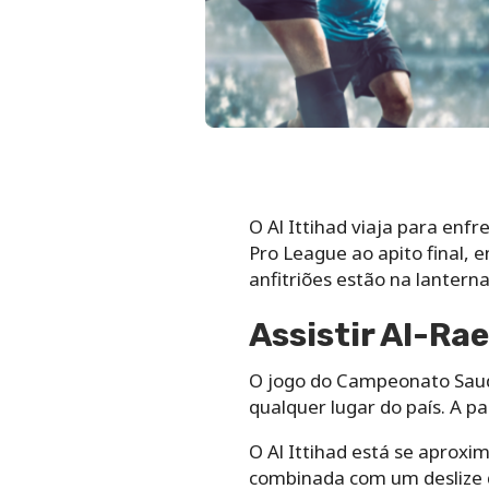
O Al Ittihad viaja para enf
Pro League ao apito final, e
anfitriões estão na lanter
Assistir Al-Rae
O jogo do Campeonato Saudi
qualquer lugar do país. A p
O Al Ittihad está se aproxi
combinada com um deslize do