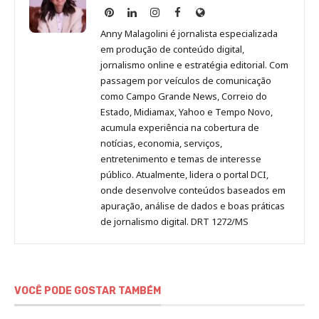
Anny
Anny
Anny
Anny
Site
Malagolini
Malagolini
Malagolini
Malagolini
de
Anny Malagolini é jornalista especializada
no
no
no
no
Anny
em produção de conteúdo digital,
Pinterest
LinkedIn
Instagram
Facebook
Malagolini
jornalismo online e estratégia editorial. Com
passagem por veículos de comunicação
como Campo Grande News, Correio do
Estado, Midiamax, Yahoo e Tempo Novo,
acumula experiência na cobertura de
notícias, economia, serviços,
entretenimento e temas de interesse
público. Atualmente, lidera o portal DCI,
onde desenvolve conteúdos baseados em
apuração, análise de dados e boas práticas
de jornalismo digital. DRT 1272/MS
VOCÊ PODE GOSTAR TAMBÉM