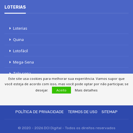
LOTERIAS
Loterias
Quina
Lotofácil
Mega-Sena
Tele sena
Este site usa cookies para melhorar sua experiência. Vamos supor que
você esteja de acordo com isso, mas você pode optar por não participar, se
desejar.
Aceito
Mais detalhes
SOBRE NÓS
AUTORES
FALE COM O JORNAL DCI
POLÍTICA DE PRIVACIDADE
TERMOS DE USO
SITEMAP
© 2020 - 2026 DCI Digital - Todos os direitos reservados