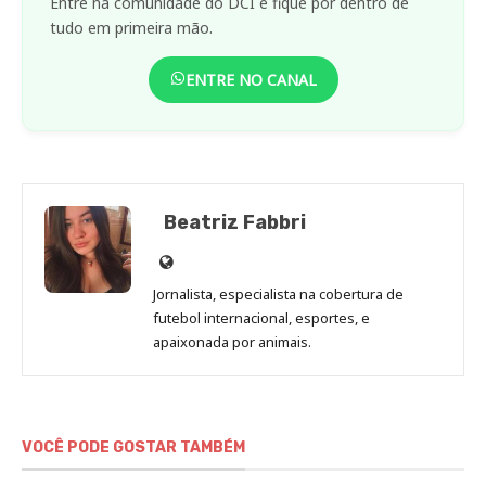
Entre na comunidade do DCI e fique por dentro de
tudo em primeira mão.
ENTRE NO CANAL
Beatriz Fabbri
Site
de
Jornalista, especialista na cobertura de
Beatriz
futebol internacional, esportes, e
Fabbri
apaixonada por animais.
VOCÊ PODE GOSTAR TAMBÉM