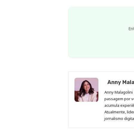
En
Anny Mala
Anny Malagolini 
passagem por v
acumula experiên
Atualmente, lid
jornalismo digit