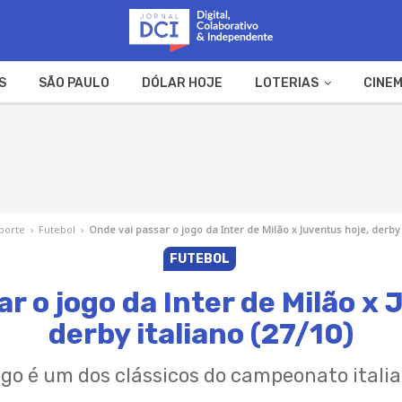
S
SÃO PAULO
DÓLAR HOJE
LOTERIAS
CINEM
A FAZENDA
WEB STORIES
porte
›
Futebol
›
Onde vai passar o jogo da Inter de Milão x Juventus hoje, derby 
FUTEBOL
r o jogo da Inter de Milão x
derby italiano (27/10)
go é um dos clássicos do campeonato itali