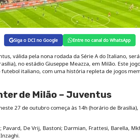
Siga o DCI no Google
Entre no canal do WhatsApp
entus, válida pela nona rodada da Série A do Italiano, se
rasília), no estádio Giuseppe Meazza, em Milão. Este jo
 futebol italiano, com uma história repleta de jogos memo
Inter de Milão – Juventus
neste 27 de outubro começa às 14h (horário de Brasília), e
Pavard, De Vrij, Bastoni; Darmian, Frattesi, Barella, Mk
Inzaghi.