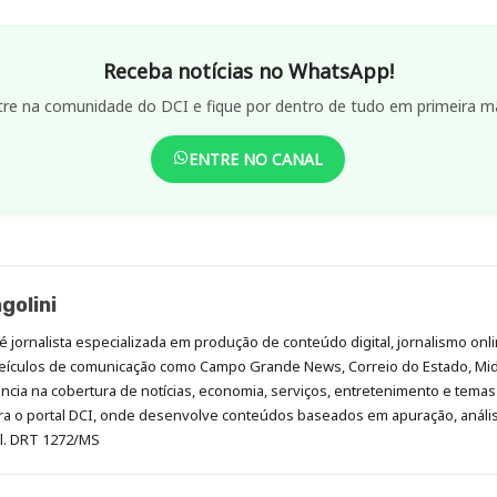
Receba notícias no WhatsApp!
tre na comunidade do DCI e fique por dentro de tudo em primeira m
ENTRE NO CANAL
golini
é jornalista especializada em produção de conteúdo digital, jornalismo onli
eículos de comunicação como Campo Grande News, Correio do Estado, Mi
cia na cobertura de notícias, economia, serviços, entretenimento e temas 
era o portal DCI, onde desenvolve conteúdos baseados em apuração, análi
al. DRT 1272/MS