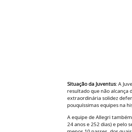
Situação da Juventus
: A Juv
resultado que não alcança 
extraordinária solidez def
pouquíssimas equipes na his
A equipe de Allegri també
24 anos e 252 dias) e pelo 
menos 10 passes, dos quais