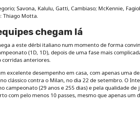
gorio; Savona, Kalulu, Gatti, Cambiaso; McKennie, Fagioli;
: Thiago Motta.
equipes chegam lá
chega a este dérbi italiano num momento de forma convin
campeonato (1D, 1D), depois de uma fase mais complica
 corridas anteriores.
um excelente desempenho em casa, com apenas uma derr
a no clássico contra o Milan, no dia 22 de setembro. O Int
o campeonato (29 anos e 255 dias) e pela qualidade d
rto com pelo menos 10 passes, mesmo que apenas um des