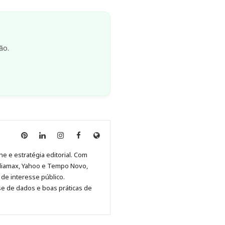
ão.
Anny
Anny
Anny
Anny
Site
Malagolini
Malagolini
Malagolini
Malagolini
de
ne e estratégia editorial. Com
no
no
no
no
Anny
diamax, Yahoo e Tempo Novo,
Pinterest
LinkedIn
Instagram
Facebook
Malagolini
de interesse público.
se de dados e boas práticas de