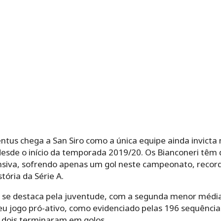
entus chega a San Siro como a única equipe ainda invicta n
desde o início da temporada 2019/20. Os Bianconeri tê
ensiva, sofrendo apenas um gol neste campeonato, reco
tória da Série A.
m se destaca pela juventude, com a segunda menor médi
seu jogo pró-ativo, como evidenciado pelas 196 sequência
 dois terminaram em golos.