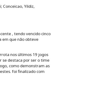
 Conceicao, Yildiz,
cente , tendo vencido cinco
da em que não obteve
ota nos últimos 19 jogos
er se destaca por ser o time
e jogo, como demonstram as
tes. foi finalizado com