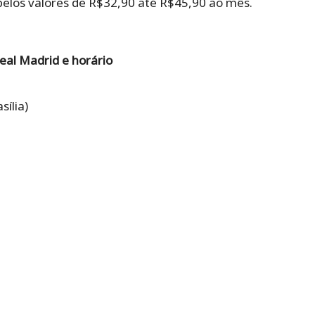
 pelos valores de R$32,90 até R$45,90 ao mês.
eal Madrid e horário
sília)