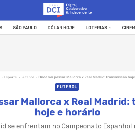
S
SÃO PAULO
DÓLAR HOJE
LOTERIAS
CINEM
A FAZENDA
WEB STORIES
›
Esporte
›
Futebol
›
Onde vai passar Mallorca x Real Madrid: transmissão hoje
FUTEBOL
ssar Mallorca x Real Madrid:
hoje e horário
drid se enfrentam no Campeonato Espanhol 