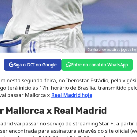
Confira onde assistir ao jogo de ho
Siga o DCI no Google
Entre no canal do WhatsApp
m nesta segunda-feira, no Iberostar Estádio, pela vigés
terá início às 17h, horário de Brasília, transmitido pelo 
vai passar Mallorca x
Real Madrid hoje
.
r Mallorca x Real Madrid
drid vai passar no serviço de streaming Star +, a partir 
 ser encontrada para assinatura através do site oficial (