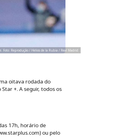
je. Foto: Reprodução / Helios de la Rubia / Real Madrid
ima oitava rodada do
Star +. A seguir, todos os
das 17h, horário de
www.starplus.com) ou pelo