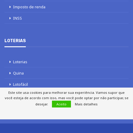
Imposto de renda
INSS
LOTERIAS
Loterias
Quina
Lotofácil
Este site usa cookies para melhorar sua experiência. Vamos supor que
Mega-Sena
você esteja de acordo com isso, mas você pode optar por não participar, se
desejar.
Aceito
Mais detalhes
Tele sena