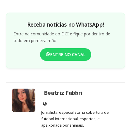
Receba notícias no WhatsApp!
Entre na comunidade do DCI e fique por dentro de
tudo em primeira mão.
ENTRE NO CANAL
Beatriz Fabbri
Site
de
Jornalista, especialista na cobertura de
Beatriz
futebol internacional, esportes, e
Fabbri
apaixonada por animais.