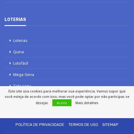
LOTERIAS
Loterias
Quina
Lotofácil
Mega-Sena
Tele sena
Este site usa cookies para melhorar sua experiência. Vamos supor que
você esteja de acordo com isso, mas você pode optar por não participar, se
desejar.
Aceito
Mais detalhes
SOBRE NÓS
AUTORES
FALE COM O JORNAL DCI
POLÍTICA DE PRIVACIDADE
TERMOS DE USO
SITEMAP