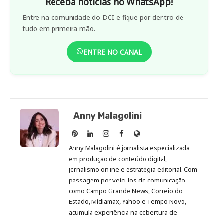
Receba notícias no WhatsApp!
Entre na comunidade do DCI e fique por dentro de
tudo em primeira mão.
ENTRE NO CANAL
Anny Malagolini
Anny
Anny
Anny
Anny
Site
Malagolini
Malagolini
Malagolini
Malagolini
de
Anny Malagolini é jornalista especializada
no
no
no
no
Anny
em produção de conteúdo digital,
Pinterest
LinkedIn
Instagram
Facebook
Malagolini
jornalismo online e estratégia editorial. Com
passagem por veículos de comunicação
como Campo Grande News, Correio do
Estado, Midiamax, Yahoo e Tempo Novo,
acumula experiência na cobertura de