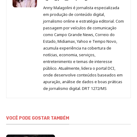
Malagolini
Malagolini
Malagolini
Malagolini
de
Anny Malagolini é jornalista especializada
no
no
no
no
Anny
em produção de conteúdo digital,
Pinterest
LinkedIn
Instagram
Facebook
Malagolini
jornalismo online e estratégia editorial. Com
passagem por veículos de comunicação
como Campo Grande News, Correio do
Estado, Midiamax, Yahoo e Tempo Novo,
acumula experiência na cobertura de
notícias, economia, serviços,
entretenimento e temas de interesse
público. Atualmente, lidera o portal DCI,
onde desenvolve conteúdos baseados em
apuração, análise de dados e boas práticas
de jornalismo digital. DRT 1272/MS
VOCÊ PODE GOSTAR TAMBÉM