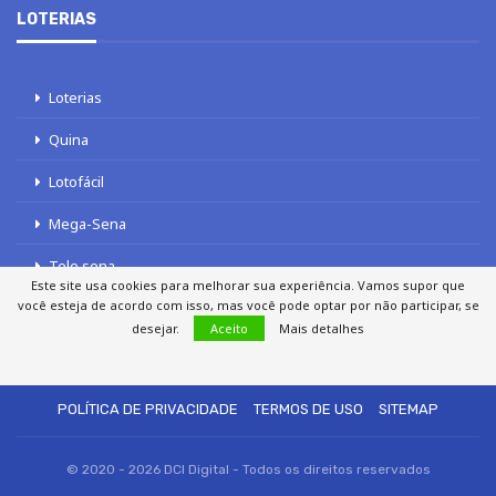
LOTERIAS
Loterias
Quina
Lotofácil
Mega-Sena
Tele sena
Este site usa cookies para melhorar sua experiência. Vamos supor que
você esteja de acordo com isso, mas você pode optar por não participar, se
desejar.
Aceito
Mais detalhes
SOBRE NÓS
AUTORES
FALE COM O JORNAL DCI
POLÍTICA DE PRIVACIDADE
TERMOS DE USO
SITEMAP
© 2020 - 2026 DCI Digital - Todos os direitos reservados