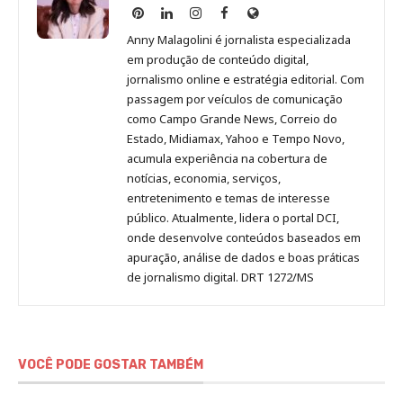
Anny
Anny
Anny
Anny
Site
Malagolini
Malagolini
Malagolini
Malagolini
de
Anny Malagolini é jornalista especializada
no
no
no
no
Anny
em produção de conteúdo digital,
Pinterest
LinkedIn
Instagram
Facebook
Malagolini
jornalismo online e estratégia editorial. Com
passagem por veículos de comunicação
como Campo Grande News, Correio do
Estado, Midiamax, Yahoo e Tempo Novo,
acumula experiência na cobertura de
notícias, economia, serviços,
entretenimento e temas de interesse
público. Atualmente, lidera o portal DCI,
onde desenvolve conteúdos baseados em
apuração, análise de dados e boas práticas
de jornalismo digital. DRT 1272/MS
VOCÊ PODE GOSTAR TAMBÉM