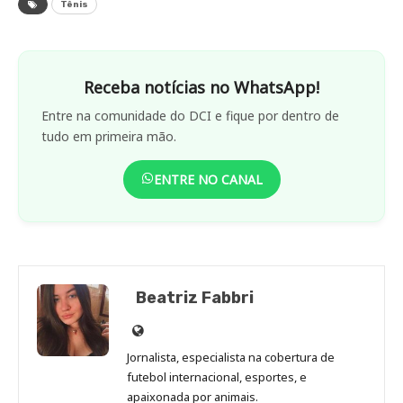
Tênis
Receba notícias no WhatsApp!
Entre na comunidade do DCI e fique por dentro de
tudo em primeira mão.
ENTRE NO CANAL
Beatriz Fabbri
Site
de
Jornalista, especialista na cobertura de
Beatriz
futebol internacional, esportes, e
Fabbri
apaixonada por animais.