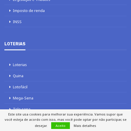
Imposto de renda
INSS
LOTERIAS
Loterias
Quina
Lotofácil
Mega-Sena
Tele sena
Este site usa cookies para melhorar sua experiência. Vamos supor que
você esteja de acordo com isso, mas você pode optar por não participar, se
desejar.
Aceito
Mais detalhes