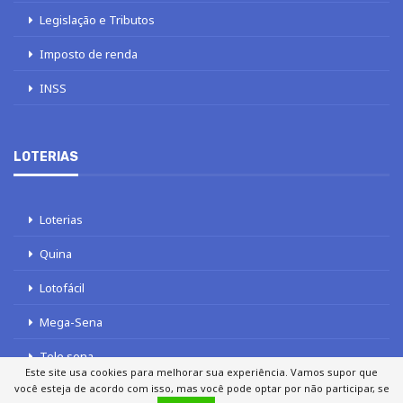
Legislação e Tributos
Imposto de renda
INSS
LOTERIAS
Loterias
Quina
Lotofácil
Mega-Sena
Tele sena
Este site usa cookies para melhorar sua experiência. Vamos supor que
você esteja de acordo com isso, mas você pode optar por não participar, se