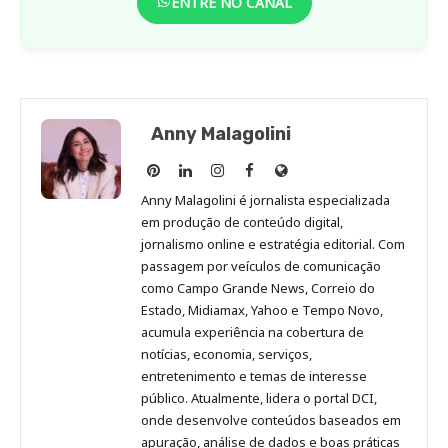
ENTRE NO CANAL
Anny Malagolini
Anny
Anny
Anny
Anny
Site
Malagolini
Malagolini
Malagolini
Malagolini
de
Anny Malagolini é jornalista especializada
no
no
no
no
Anny
em produção de conteúdo digital,
Pinterest
LinkedIn
Instagram
Facebook
Malagolini
jornalismo online e estratégia editorial. Com
passagem por veículos de comunicação
como Campo Grande News, Correio do
Estado, Midiamax, Yahoo e Tempo Novo,
acumula experiência na cobertura de
notícias, economia, serviços,
entretenimento e temas de interesse
público. Atualmente, lidera o portal DCI,
onde desenvolve conteúdos baseados em
apuração, análise de dados e boas práticas