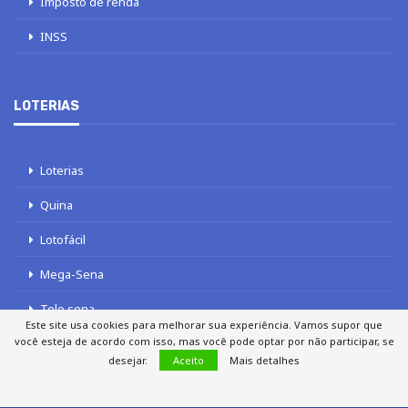
Imposto de renda
INSS
LOTERIAS
Loterias
Quina
Lotofácil
Mega-Sena
Tele sena
Este site usa cookies para melhorar sua experiência. Vamos supor que
você esteja de acordo com isso, mas você pode optar por não participar, se
desejar.
Aceito
Mais detalhes
SOBRE NÓS
AUTORES
FALE COM O JORNAL DCI