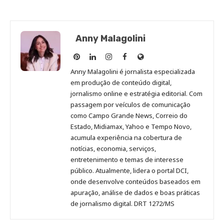
Anny Malagolini
Anny
Anny
Anny
Anny
Site
Malagolini
Malagolini
Malagolini
Malagolini
de
Anny Malagolini é jornalista especializada
no
no
no
no
Anny
em produção de conteúdo digital,
Pinterest
LinkedIn
Instagram
Facebook
Malagolini
jornalismo online e estratégia editorial. Com
passagem por veículos de comunicação
como Campo Grande News, Correio do
Estado, Midiamax, Yahoo e Tempo Novo,
acumula experiência na cobertura de
notícias, economia, serviços,
entretenimento e temas de interesse
público. Atualmente, lidera o portal DCI,
onde desenvolve conteúdos baseados em
apuração, análise de dados e boas práticas
de jornalismo digital. DRT 1272/MS