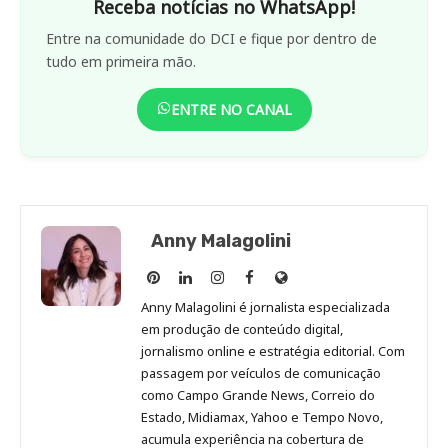
Receba notícias no WhatsApp!
Entre na comunidade do DCI e fique por dentro de
tudo em primeira mão.
ENTRE NO CANAL
Anny Malagolini
Anny
Anny
Anny
Anny
Site
Malagolini
Malagolini
Malagolini
Malagolini
de
Anny Malagolini é jornalista especializada
no
no
no
no
Anny
em produção de conteúdo digital,
Pinterest
LinkedIn
Instagram
Facebook
Malagolini
jornalismo online e estratégia editorial. Com
passagem por veículos de comunicação
como Campo Grande News, Correio do
Estado, Midiamax, Yahoo e Tempo Novo,
acumula experiência na cobertura de