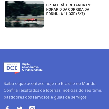
GP DA GRÃ-BRETANHA F1:
HORÁRIO DA CORRIDA DA
FÓRMULA 1 HOJE (5/7)
Saiba o que acontece hoje no Brasil e no Mundo.
Confira resultados de loterias, notícias do seu time,
bastidores dos famosos e guias de serviços.