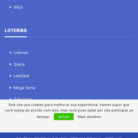
INSS
LOTERIAS
Loterias
Quina
Lotofácil
Mega-Sena
Tele sena
Este site usa cookies para melhorar sua experiência. Vamos supor que
você esteja de acordo com isso, mas você pode optar por não participar, se
desejar.
Aceito
Mais detalhes
SOBRE NÓS
AUTORES
FALE COM O JORNAL DCI