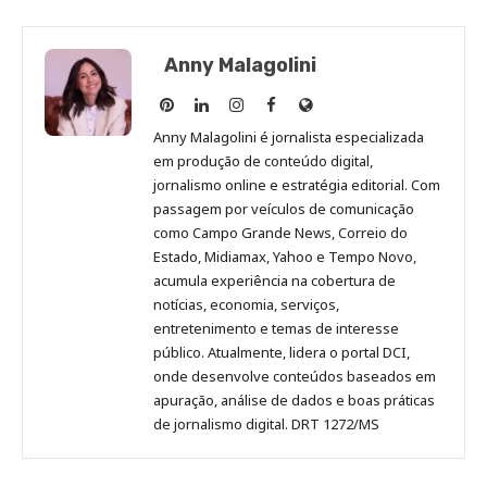
Anny Malagolini
Anny
Anny
Anny
Anny
Site
Malagolini
Malagolini
Malagolini
Malagolini
de
Anny Malagolini é jornalista especializada
no
no
no
no
Anny
em produção de conteúdo digital,
Pinterest
LinkedIn
Instagram
Facebook
Malagolini
jornalismo online e estratégia editorial. Com
passagem por veículos de comunicação
como Campo Grande News, Correio do
Estado, Midiamax, Yahoo e Tempo Novo,
acumula experiência na cobertura de
notícias, economia, serviços,
entretenimento e temas de interesse
público. Atualmente, lidera o portal DCI,
onde desenvolve conteúdos baseados em
apuração, análise de dados e boas práticas
de jornalismo digital. DRT 1272/MS