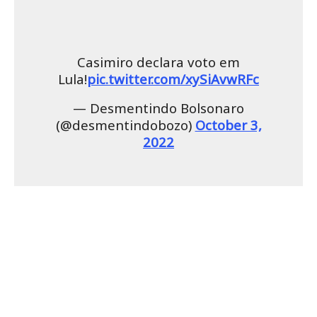
Casimiro declara voto em
Lula!
pic.twitter.com/xySiAvwRFc
— Desmentindo Bolsonaro
(@desmentindobozo)
October 3,
2022