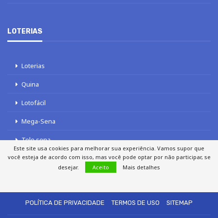
LOTERIAS
Loterias
Quina
Lotofácil
Mega-Sena
Tele sena
Este site usa cookies para melhorar sua experiência. Vamos supor que
você esteja de acordo com isso, mas você pode optar por não participar, se
desejar.
Aceito
Mais detalhes
SOBRE NÓS
AUTORES
FALE COM O JORNAL DCI
POLÍTICA DE PRIVACIDADE
TERMOS DE USO
SITEMAP