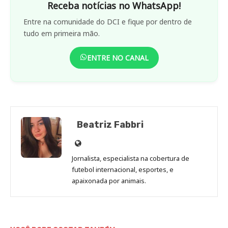
Receba notícias no WhatsApp!
Entre na comunidade do DCI e fique por dentro de
tudo em primeira mão.
ENTRE NO CANAL
Beatriz Fabbri
Site
de
Jornalista, especialista na cobertura de
Beatriz
futebol internacional, esportes, e
Fabbri
apaixonada por animais.