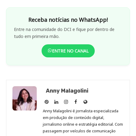
Receba notícias no WhatsApp!
Entre na comunidade do DCI e fique por dentro de
tudo em primeira mão.
ENTRE NO CANAL
Anny Malagolini
Anny
Anny
Anny
Anny
Site
Malagolini
Malagolini
Malagolini
Malagolini
de
Anny Malagolini é jornalista especializada
no
no
no
no
Anny
em produção de conteúdo digital,
Pinterest
LinkedIn
Instagram
Facebook
Malagolini
jornalismo online e estratégia editorial. Com
passagem por veículos de comunicação