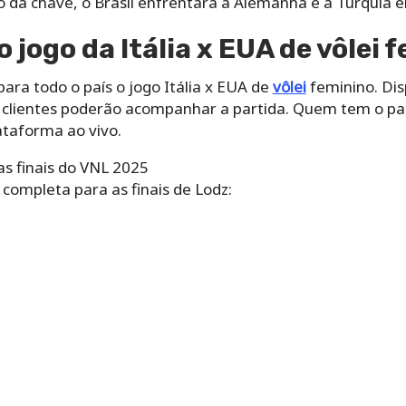
o da chave, o Brasil enfrentará a Alemanha e a Turquia e
 jogo da Itália x EUA de vôlei 
para todo o país o jogo Itália x EUA de
vôlei
feminino. Di
ó clientes poderão acompanhar a partida. Quem tem o pac
ataforma ao vivo.
s finais do VNL 2025
completa para as finais de Lodz: