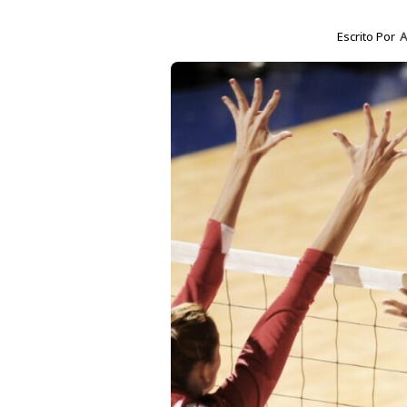
Escrito Por
A