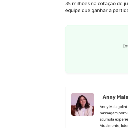
35 milhões na cotação de ju
equipe que ganhar a partida
En
Anny Mala
Anny Malagolini 
passagem por v
acumula experiên
Atualmente, lid