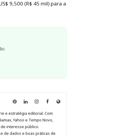
US$ 9,500 (R$ 45 mil) para a
ão.
Anny
Anny
Anny
Anny
Site
Malagolini
Malagolini
Malagolini
Malagolini
de
ne e estratégia editorial. Com
no
no
no
no
Anny
diamax, Yahoo e Tempo Novo,
Pinterest
LinkedIn
Instagram
Facebook
Malagolini
de interesse público.
se de dados e boas práticas de