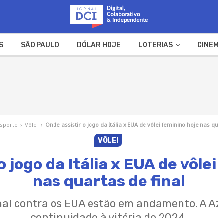
S
SÃO PAULO
DÓLAR HOJE
LOTERIAS
CINEM
A FAZENDA
WEB STORIES
Esporte
›
Vôlei
›
Onde assistir o jogo da Itália x EUA de vôlei feminino hoje nas qu
VÔLEI
o jogo da Itália x EUA de vôle
nas quartas de final
inal contra os EUA estão em andamento. A A
continuidade à vitória de 2024.