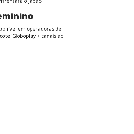
nfrentará o Japão.
feminino
sponível em operadoras de
ote ‘Globoplay + canais ao