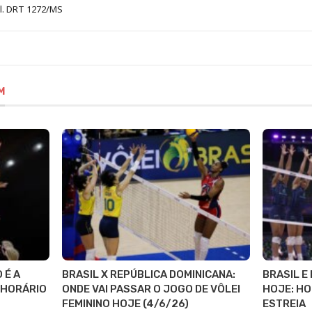
al. DRT 1272/MS
M
 É A
BRASIL X REPÚBLICA DOMINICANA:
BRASIL E
E HORÁRIO
ONDE VAI PASSAR O JOGO DE VÔLEI
HOJE: HO
FEMININO HOJE (4/6/26)
ESTREIA