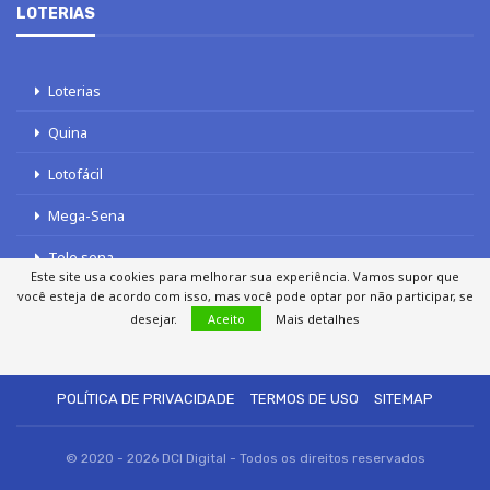
LOTERIAS
Loterias
Quina
Lotofácil
Mega-Sena
Tele sena
Este site usa cookies para melhorar sua experiência. Vamos supor que
você esteja de acordo com isso, mas você pode optar por não participar, se
desejar.
Aceito
Mais detalhes
SOBRE NÓS
AUTORES
FALE COM O JORNAL DCI
POLÍTICA DE PRIVACIDADE
TERMOS DE USO
SITEMAP
© 2020 - 2026 DCI Digital - Todos os direitos reservados