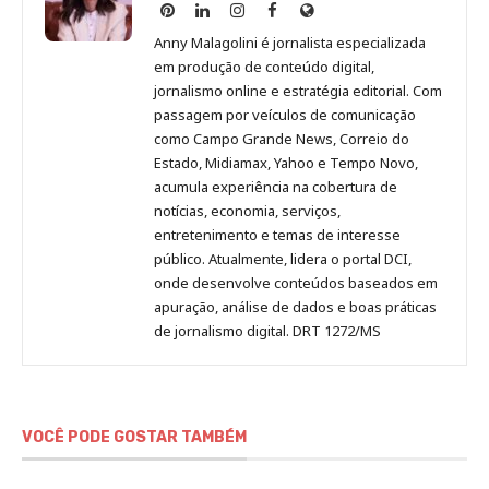
Anny
Anny
Anny
Anny
Site
Malagolini
Malagolini
Malagolini
Malagolini
de
Anny Malagolini é jornalista especializada
no
no
no
no
Anny
em produção de conteúdo digital,
Pinterest
LinkedIn
Instagram
Facebook
Malagolini
jornalismo online e estratégia editorial. Com
passagem por veículos de comunicação
como Campo Grande News, Correio do
Estado, Midiamax, Yahoo e Tempo Novo,
acumula experiência na cobertura de
notícias, economia, serviços,
entretenimento e temas de interesse
público. Atualmente, lidera o portal DCI,
onde desenvolve conteúdos baseados em
apuração, análise de dados e boas práticas
de jornalismo digital. DRT 1272/MS
VOCÊ PODE GOSTAR TAMBÉM