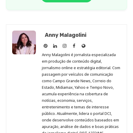
Anny Malagolini
Anny
Anny
Anny
Anny
Site
Malagolini
Malagolini
Malagolini
Malagolini
de
Anny Malagolini é jornalista especializada
no
no
no
no
Anny
em produção de conteúdo digital,
Pinterest
LinkedIn
Instagram
Facebook
Malagolini
jornalismo online e estratégia editorial. Com
passagem por veículos de comunicação
como Campo Grande News, Correio do
Estado, Midiamax, Yahoo e Tempo Novo,
acumula experiência na cobertura de
notícias, economia, serviços,
entretenimento e temas de interesse
público. Atualmente, lidera o portal DCI,
onde desenvolve conteúdos baseados em
apuração, análise de dados e boas práticas
de jornalismo digital. DRT 1272/MS