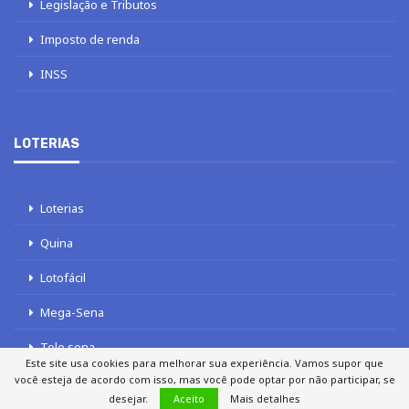
Legislação e Tributos
Imposto de renda
INSS
LOTERIAS
Loterias
Quina
Lotofácil
Mega-Sena
Tele sena
Este site usa cookies para melhorar sua experiência. Vamos supor que
você esteja de acordo com isso, mas você pode optar por não participar, se
desejar.
Aceito
Mais detalhes