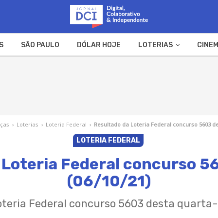
S
SÃO PAULO
DÓLAR HOJE
LOTERIAS
CINEM
A FAZENDA
WEB STORIES
nças
›
Loterias
›
Loteria Federal
›
Resultado da Loteria Federal concurso 5603 de
LOTERIA FEDERAL
 Loteria Federal concurso 5
(06/10/21)
oteria Federal concurso 5603 desta quarta-f