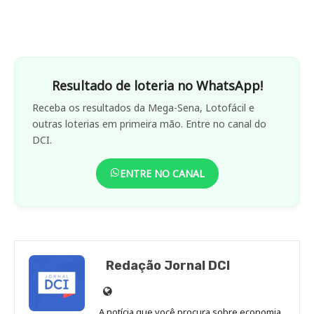
Resultado de loteria no WhatsApp!
Receba os resultados da Mega-Sena, Lotofácil e
outras loterias em primeira mão. Entre no canal do
DCI.
ENTRE NO CANAL
Redação Jornal DCI
Site
de
A notícia que você procura sobre economia,