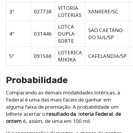
VITORIA
3º
027738
XANXERE/SC
LOTERIAS
LOTCA
SAO CAETANO
4º
031446
DUPLA
DO SUL/SP
SORTE
LOTERICA
5º
091566
CAFELANDIA/SP
MIKIKA
Probabilidade
Comparando as demais modalidades lotéricas, a
Federal é uma das mais fáceis de ganhar em
alguma faixa de premiação.
A probabilidade um
bilhete acertar o
resultado da
l
oteria Federal de
ontem
é, assim, de uma em 100 mil.