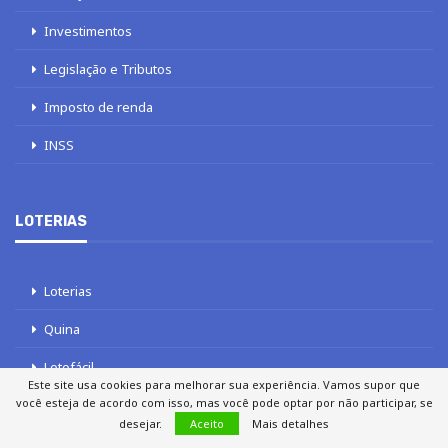
Investimentos
Legislação e Tributos
Imposto de renda
INSS
LOTERIAS
Loterias
Quina
Lotofácil
Este site usa cookies para melhorar sua experiência. Vamos supor que
você esteja de acordo com isso, mas você pode optar por não participar, se
Mega-Sena
desejar.
Aceito
Mais detalhes
Tele sena