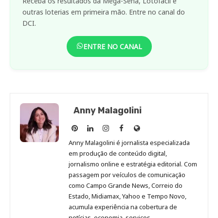
Receba os resultados da Mega-Sena, Lotofácil e
outras loterias em primeira mão. Entre no canal do
DCI.
ENTRE NO CANAL
Anny Malagolini
Anny
Anny
Anny
Anny
Site
Malagolini
Malagolini
Malagolini
Malagolini
de
Anny Malagolini é jornalista especializada
no
no
no
no
Anny
em produção de conteúdo digital,
Pinterest
LinkedIn
Instagram
Facebook
Malagolini
jornalismo online e estratégia editorial. Com
passagem por veículos de comunicação
como Campo Grande News, Correio do
Estado, Midiamax, Yahoo e Tempo Novo,
acumula experiência na cobertura de
notícias, economia, serviços,