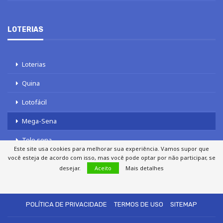
LOTERIAS
Loterias
Quina
Lotofácil
Mega-Sena
Tele sena
Este site usa cookies para melhorar sua experiência. Vamos supor que
você esteja de acordo com isso, mas você pode optar por não participar, se
desejar.
Aceito
Mais detalhes
SOBRE NÓS
AUTORES
FALE COM O JORNAL DCI
POLÍTICA DE PRIVACIDADE
TERMOS DE USO
SITEMAP