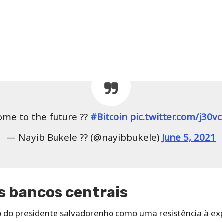
ome to the future ??
#Bitcoin
pic.twitter.com/j30v
— Nayib Bukele ?? (@nayibbukele)
June 5, 2021
s bancos centrais
cio do presidente salvadorenho como uma resistência à 