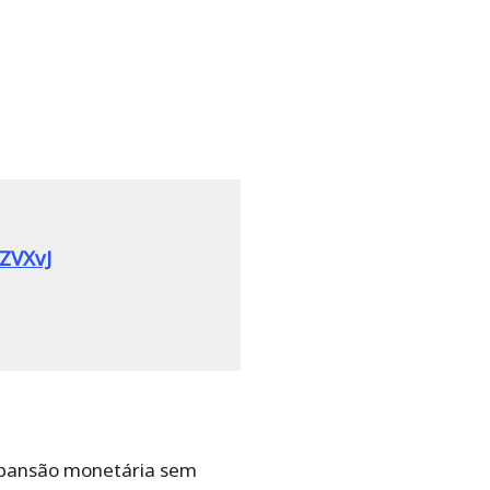
cZVXvJ
expansão monetária sem