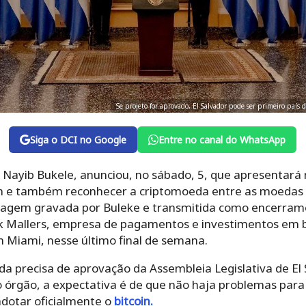
Se projeto for aprovado, El Salvador pode ser primeiro país 
Siga o DCI no Google
Entre no canal do WhatsApp
, Nayib Bukele, anunciou, no sábado, 5, que apresentar
coin e também reconhecer a criptomoeda entre as moedas o
agem gravada por Buleke e transmitida como encerrame
k Mallers, empresa de pagamentos e investimentos em bi
m Miami, nesse último final de semana.
da precisa de aprovação da Assembleia Legislativa de El
 órgão, a expectativa é de que não haja problemas para
adotar oficialmente o
bitcoin.