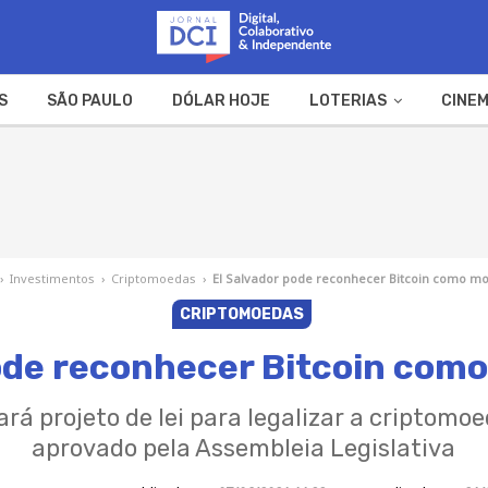
S
SÃO PAULO
DÓLAR HOJE
LOTERIAS
CINEM
A FAZENDA
WEB STORIES
›
Investimentos
›
Criptomoedas
›
El Salvador pode reconhecer Bitcoin como mo
CRIPTOMOEDAS
ode reconhecer Bitcoin como
á projeto de lei para legalizar a criptomoe
aprovado pela Assembleia Legislativa